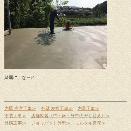
綺麗に、なーれ
内壁 左官工事≫
外壁 左官工事≫
内装工事≫
塗装工事≫
店舗改装《壁・床・外壁の塗り替え》≫
外構工事≫
ジョリパット外壁≫
モルタル造形≫