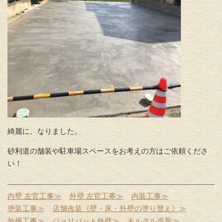
綺麗に、なりました。
砂利道の舗装や駐車場スペースをお考えの方はご依頼くださ
い！
内壁 左官工事≫
外壁 左官工事≫
内装工事≫
塗装工事≫
店舗改装《壁・床・外壁の塗り替え》≫
外構工事≫
ジョリパット外壁≫
モルタル造形≫