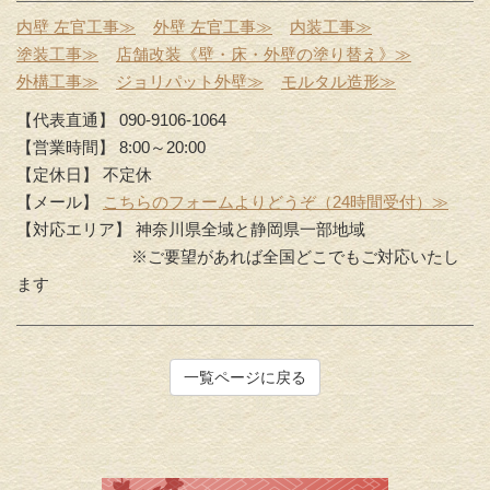
内壁 左官工事≫
外壁 左官工事≫
内装工事≫
塗装工事≫
店舗改装《壁・床・外壁の塗り替え》≫
外構工事≫
ジョリパット外壁≫
モルタル造形≫
【代表直通】 090-9106-1064
【営業時間】 8:00～20:00
【定休日】 不定休
【メール】
こちらのフォームよりどうぞ（24時間受付）≫
【対応エリア】 神奈川県全域と静岡県一部地域
※ご要望があれば全国どこでもご対応いたし
ます
一覧ページに戻る